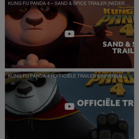
te houden, moet dit komische, vreemde duo
KUNG FU PANDA 4 – SAND & SPICE TRAILER [NEDERLANDS GESPROKEN]
samenwerken. Gaandeweg ontdekt Po dat
helden op de meest onwaarschijnlijke
plekken opduiken.
In de film keren de stemmen terug van grote
sterren zoals Academy Award®-winnaar
Dustin Hoffman als kungfumeester Shifu;
James Hong (Everything Everywhere All at
Once) als Po’s adoptievader Mr. Ping; de
voor een Academy Award® genomineerde
Bryan Cranston als Po’s biologische vader
Li en de voor een Emmy Award
KUNG FU PANDA 4 | OFFICIËLE TRAILER (UNIVERSAL PICTURES) - HD
genomineerde Ian McShane als Tai Lung,
Shifu’s voormalige leerling en aartsvijand.
Oscar®-winnaar Ke Huy Quan (Everything
Everywhere All at Once) spreekt de stem in
van een nieuw personage, Han, de leider
van het Rovershol.
KUNG FU PANDA 4 wordt geregisseerd
door Mike Mitchell (DreamWorks Animations
Trolls, Shrek Forever After) en
geproduceerd door Rebecca Huntley