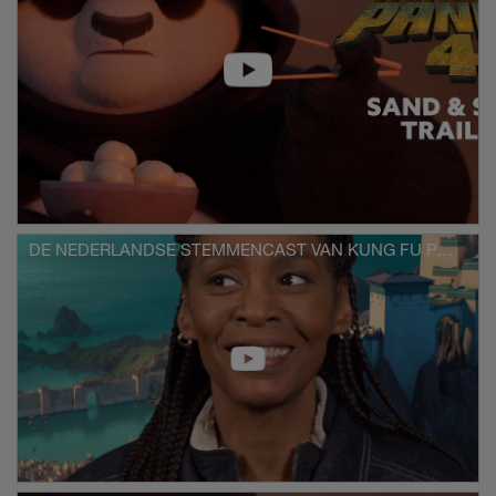
spiritueel leiderschap als over diëten. En ten
tweede moet hij heel snel een nieuwe
Drakenkrijger vinden en trainen voor hij zijn
nieuwe positie kan innemen.
Om het nog erger te maken, duikt er ook
nog een kwaadaardige, machtige
superschurk op, namelijk de Kameleon
(Oscar®-winnares Viola Davis), een kleine
hagedis die de vorm van elk wezen kan
aannemen, groot of klein. En die Kameleon
heeft haar kleine kraaloogjes laten vallen op
Po’s Staf der Wijsheid, waarmee ze alle
DE NEDERLANDSE STEMMENCAST VAN KUNG FU PANDA 4
grote schurken die Po naar het geestenrijk
heeft gestuurd terug zou kunnen halen.
Po moet dus hulp zien te vinden en die vindt
hij (soort van) in de vorm van de sluwe,
scherpzinnige dief Zhen (Golden Globe-
winnares Awkwafina). Zhen is een
steppevos die Po nogal tegen zijn vacht
instrijkt, maar die onmisbare talenten blijkt te
hebben. Om de Vredesvallei te beschermen
en uit de reptielenklauwen van de Kameleon