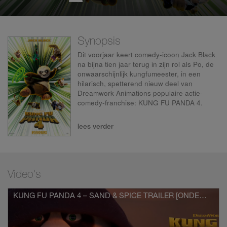
Synopsis
Dit voorjaar keert comedy-icoon Jack Black
na bijna tien jaar terug in zijn rol als Po, de
onwaarschijnlijk kungfumeester, in een
hilarisch, spetterend nieuw deel van
Dreamwork Animations populaire actie-
comedy-franchise: KUNG FU PANDA 4.
Na drie levensgevaarlijke avonturen waarin
lees verder
hij de grootste schurken ter wereld verslaat
met zijn ongekende moed en waanzinnige
vechtkunsten, wacht Po, de Drakenkrijger
(de voor een Golden Globe genomineerde
Jack Black) een nieuwe roeping. Dit keer
Video's
iets veel rustigers, hij is verkozen tot
spiritueel leider van de Vredesvallei.
KUNG FU PANDA 4 – SAND & SPICE TRAILER [ONDERTITELD]
Dat brengt wel wat problemen met zich mee.
Ten eerste weet Po net zo veel over